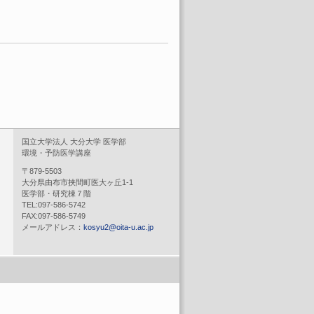
国立大学法人 大分大学 医学部
環境・予防医学講座
〒879-5503
大分県由布市挟間町医大ヶ丘1-1
医学部・研究棟７階
TEL:097-586-5742
FAX:097-586-5749
メールアドレス：
kosyu2@oita-u.ac.jp