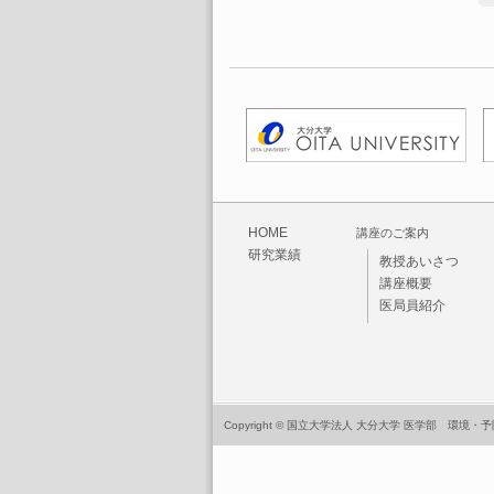
HOME
講座のご案内
研究業績
教授あいさつ
講座概要
医局員紹介
Copyright © 国立大学法人 大分大学 医学部 環境・予防医学講