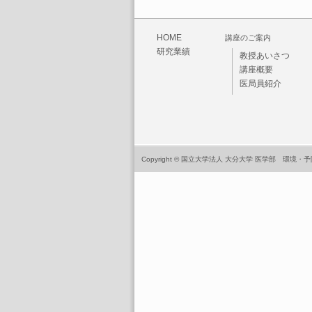
HOME
講座のご案内
研究業績
教授あいさつ
講座概要
医局員紹介
Copyright © 国立大学法人 大分大学 医学部 環境・予防医学講